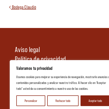
Navegación de ent
Bodega Claudio
Aviso legal
Política de privacidad
Política de cookies
Valoramos tu privacidad
Condiciones generales de venta
Usamos cookies para mejorar su experiencia de navegación, mostrarle anuncios 
contenidos personalizados y analizar nuestro tráfico. Al hacer clic en “Aceptar
Tienda
todo” usted da su consentimiento a nuestro uso de las cookies.
Catálogo de Hostelería
Personalizar
Rechazar todo
Aceptar todo