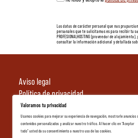
Los datos de carácter personal que nos proporcion
personales que te solicitamos es para recibir tu s
PROFESIONALHOSTING (proveedor de alojamiento), p
consultar la información adicional y detallada so
Aviso legal
Política de privacidad
Política de cookies
Valoramos tu privacidad
Condiciones generales de venta
Usamos cookies para mejorar su experiencia de navegación, mostrarle anuncios 
contenidos personalizados y analizar nuestro tráfico. Al hacer clic en “Aceptar
Tienda
todo” usted da su consentimiento a nuestro uso de las cookies.