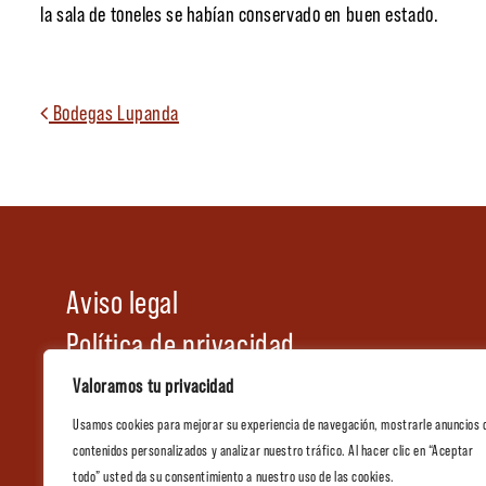
la sala de toneles se habían conservado en buen estado.
Navegación de ent
Bodegas Lupanda
Aviso legal
Política de privacidad
Política de cookies
Valoramos tu privacidad
Condiciones generales de venta
Usamos cookies para mejorar su experiencia de navegación, mostrarle anuncios 
contenidos personalizados y analizar nuestro tráfico. Al hacer clic en “Aceptar
Tienda
todo” usted da su consentimiento a nuestro uso de las cookies.