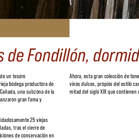
s de Fondillón, dormi
 de un tesoro
Ahora, esta gran colección de tone
 vieja bodega productora de
vinos dulces, propios del estilo ca
e Cañada, una subzona de la
mitad del siglo XIX que contienen 
lcanzaron gran fama y
uidadosamente 25 viejas
das, tras el cierre de
iciones de conservación en