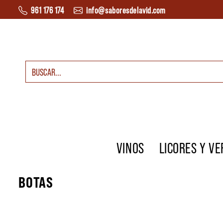
Saltar al contenido
961 176 174
info@saboresdelavid.com
Buscar:
Navegación principal
VINOS
LICORES Y V
BOTAS