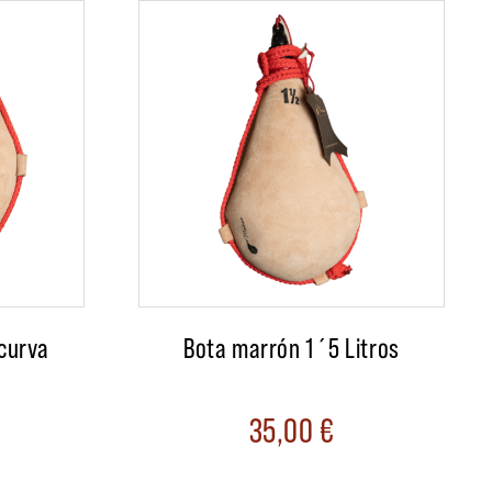
 curva
Bota marrón 1´5 Litros
35,00
€