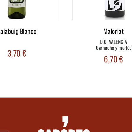
alabuig Blanco
Malcriat
D.O. VALENCIA
Garnacha y merlot
3,70
€
6,70
€