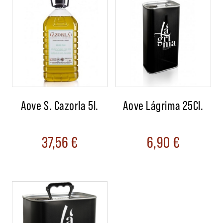
Aove S. Cazorla 5l.
Aove Lágrima 25Cl.
37,56
€
6,90
€