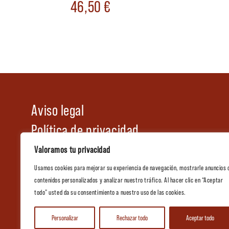
46,50
€
Aviso legal
Política de privacidad
Política de cookies
Valoramos tu privacidad
Condiciones generales de venta
Usamos cookies para mejorar su experiencia de navegación, mostrarle anuncios 
contenidos personalizados y analizar nuestro tráfico. Al hacer clic en “Aceptar
Tienda
todo” usted da su consentimiento a nuestro uso de las cookies.
Catálogo de Hostelería
Personalizar
Rechazar todo
Aceptar todo