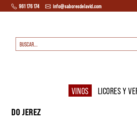
Saltar al contenido
961 176 174
info@saboresdelavid.com
Buscar:
Navegación principal
VINOS
LICORES Y V
DO JEREZ