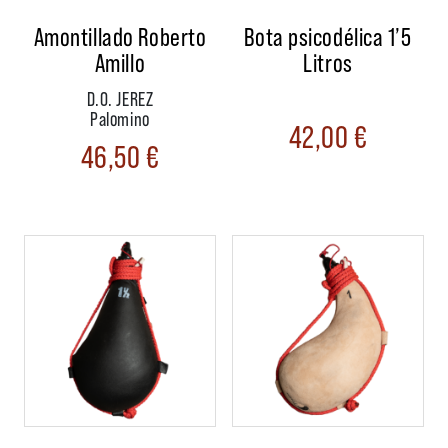
Amontillado Roberto
Bota psicodélica 1’5
Amillo
Litros
D.O. JEREZ
Palomino
42,00
€
46,50
€