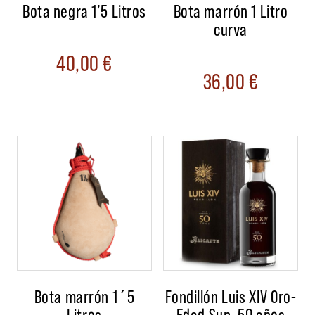
Bota negra 1’5 Litros
Bota marrón 1 Litro
curva
40,00
€
36,00
€
Bota marrón 1´5
Fondillón Luis XIV Oro-
Litros
Edad Sup. 50 años