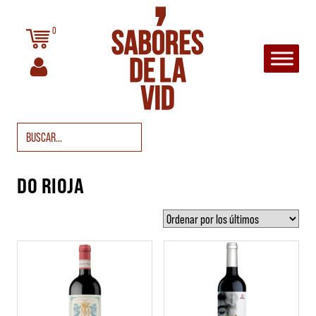
Saltar al contenido
0
Navegación principal
Buscar:
DO RIOJA