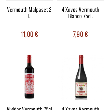
Vermouth Malpaset 2
4 Xavos Vermouth
l.
Blanco 75cl.
11,00
€
7,90
€
Vividor Vermouth 75cl
4 Xavos Vermouth