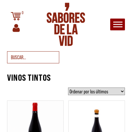
Saltar al contenido
0
Navegación principal
Buscar:
VINOS TINTOS