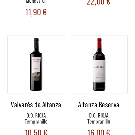
22,00
€
Monastrell
11,90
€
Valvarés de Altanza
Altanza Reserva
D.O. RIOJA
D.O. RIOJA
Tempranillo
Tempranillo
10,50
€
16,00
€