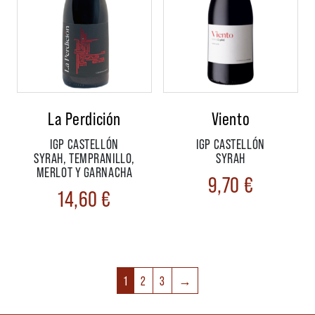
La Perdición
Viento
IGP CASTELLÓN
IGP CASTELLÓN
SYRAH, TEMPRANILLO,
SYRAH
MERLOT Y GARNACHA
9,70
€
14,60
€
1
2
3
→