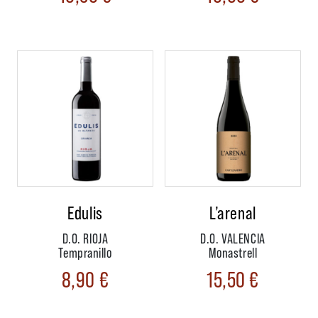
Edulis
L’arenal
D.O. RIOJA
D.O. VALENCIA
Tempranillo
Monastrell
8,90
€
15,50
€