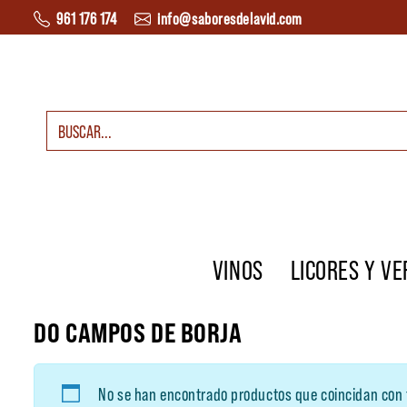
Saltar al contenido
961 176 174
info@saboresdelavid.com
Buscar:
Navegación principal
VINOS
LICORES Y V
DO CAMPOS DE BORJA
No se han encontrado productos que coincidan con 