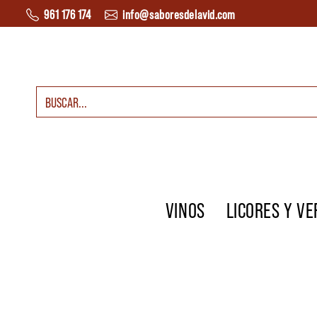
Saltar al contenido
961 176 174
info@saboresdelavid.com
Buscar:
Navegación principal
VINOS
LICORES Y V