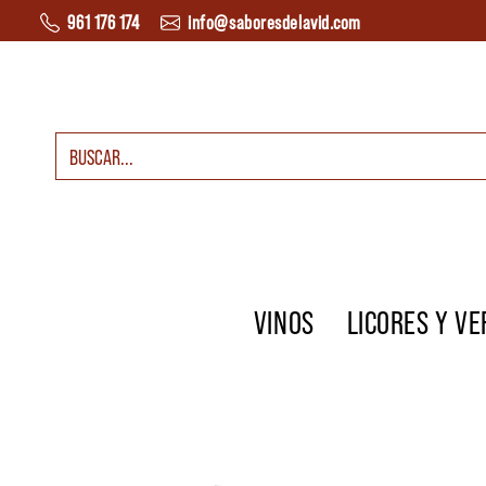
Saltar al contenido
961 176 174
info@saboresdelavid.com
Buscar:
Navegación principal
VINOS
LICORES Y V