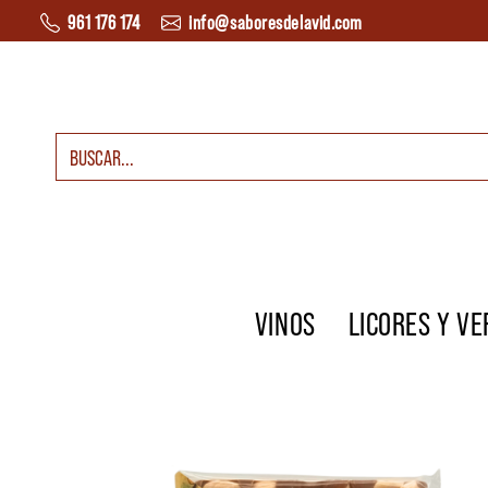
Saltar al contenido
961 176 174
info@saboresdelavid.com
Buscar:
Navegación principal
VINOS
LICORES Y V