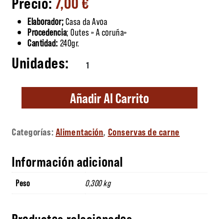
7,00
€
Elaborador;
Casa da Avoa
Procedencia
; Outes » A coruña»
Cantidad:
240gr.
Chouriziños con Queso en Aceite de Oliva c
Añadir Al Carrito
Categorías:
Alimentación
,
Conservas de carne
Información adicional
Peso
0,300 kg
Productos relacionados