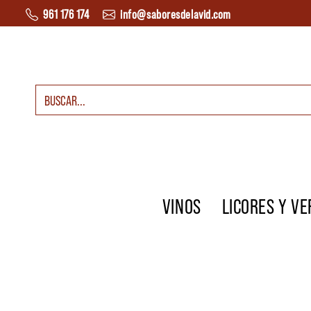
Saltar al contenido
961 176 174
info@saboresdelavid.com
Buscar:
Navegación principal
VINOS
LICORES Y V