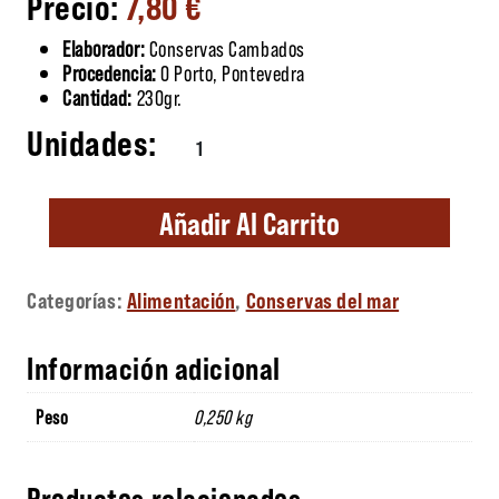
7,80
€
Elaborador:
Conservas Cambados
Procedencia:
O Porto, Pontevedra
Cantidad:
230gr.
Lomos de Bonito del Norte de costera en Ac
Añadir Al Carrito
Categorías:
Alimentación
,
Conservas del mar
Información adicional
Peso
0,250 kg
Productos relacionados