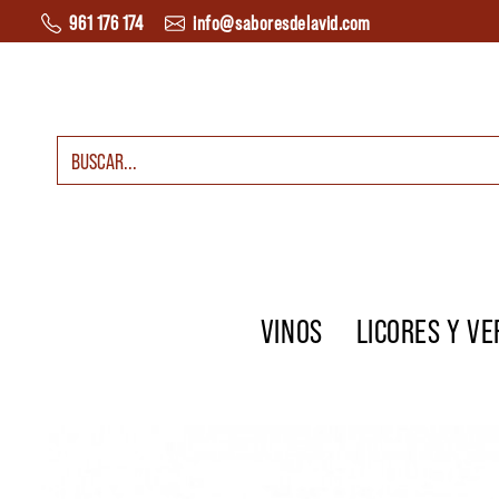
Saltar al contenido
961 176 174
info@saboresdelavid.com
Buscar:
Navegación principal
VINOS
LICORES Y V