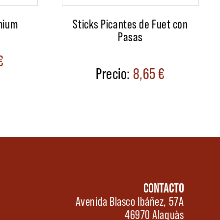
emium
Sticks Picantes de Fuet con
Pasas
€
8,65
€
CONTACTO
Avenida Blasco Ibáñez, 57A
46970 Alaquàs