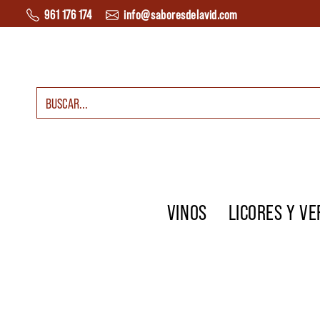
Saltar al contenido
961 176 174
info@saboresdelavid.com
Buscar:
Navegación principal
VINOS
LICORES Y V