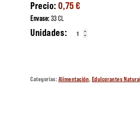
0,75
€
Envase:
33 CL
NEA - Agua Mineral con GAS ca
Categorías:
Alimentación
,
Edulcorantes Natura