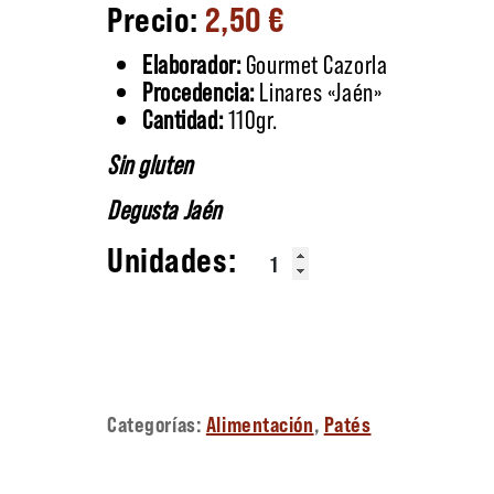
2,50
€
Elaborador:
Gourmet Cazorla
Procedencia:
Linares «Jaén»
Cantidad:
110gr.
Sin gluten
Degusta Jaén
Paté Jabalí con Setas cantidad
Categorías:
Alimentación
,
Patés