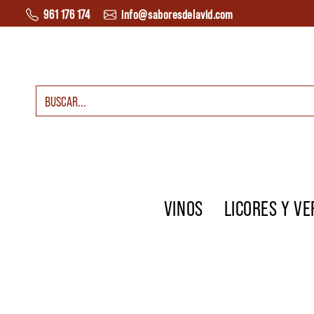
Saltar al contenido
961 176 174
info@saboresdelavid.com
Buscar:
Navegación principal
VINOS
LICORES Y V