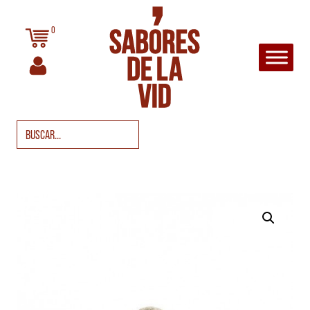
Saltar al contenido
0
Navegación principal
Buscar: