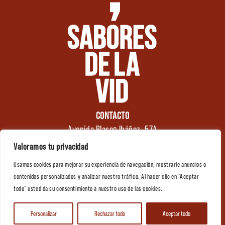
CONTACTO
Avenida Blasco Ibáñez, 57A
46970 Alaquàs
Valoramos tu privacidad
Valencia (España)
Usamos cookies para mejorar su experiencia de navegación, mostrarle anuncios o
Tel.: +34 961 176 174
0
contenidos personalizados y analizar nuestro tráfico. Al hacer clic en “Aceptar
info@saboresdelavid.com
todo” usted da su consentimiento a nuestro uso de las cookies.
Contactar
Personalizar
Rechazar todo
Aceptar todo