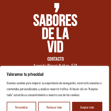
CONTACTO
Avenida Blasco Ibáñez, 57A
46970 Alaquàs
Valoramos tu privacidad
Valencia (España)
Usamos cookies para mejorar su experiencia de navegación, mostrarle anuncios o
Tel.: +34 961 176 174
0
contenidos personalizados y analizar nuestro tráfico. Al hacer clic en “Aceptar
info@saboresdelavid.com
todo” usted da su consentimiento a nuestro uso de las cookies.
Contactar
Personalizar
Rechazar todo
Aceptar todo