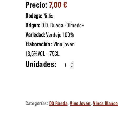
7,00
€
Bodega:
Nidia
Origen:
D.O. Rueda «Olmedo»
Variedad:
Verdejo 100%
Elaboración :
Vino joven
13,5%VOL – 75CL.
Equis cantidad
Categorías:
DO Rueda
,
Vino Joven
,
Vinos Blanco