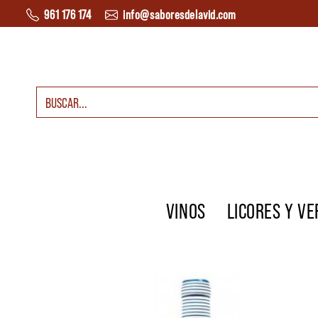
Saltar al contenido
961 176 174
info@saboresdelavid.com
Buscar:
Navegación principal
VINOS
LICORES Y V