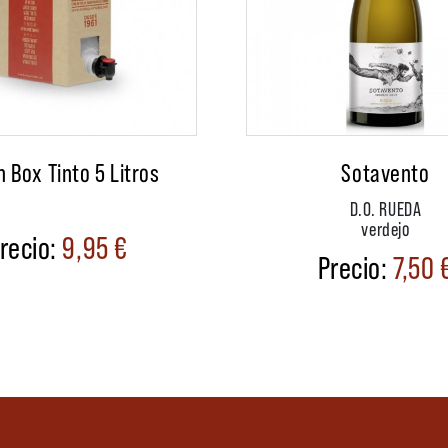
n Box Tinto 5 Litros
Sotavento
D.O. RUEDA
verdejo
9,95
€
7,50