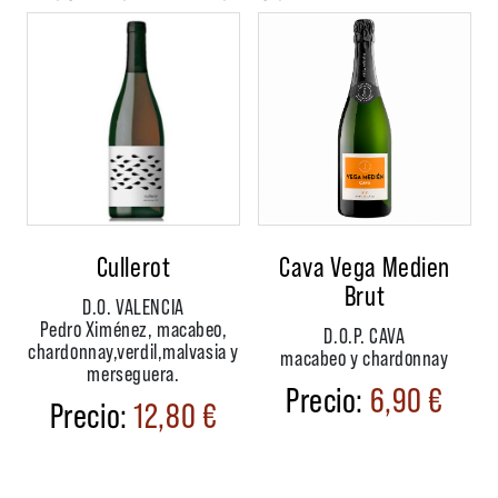
Cullerot
Cava Vega Medien
Brut
D.O. VALENCIA
Pedro Ximénez, macabeo,
D.O.P. CAVA
chardonnay,verdil,malvasia y
macabeo y chardonnay
merseguera.
6,90
€
12,80
€