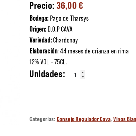
36,00
€
Bodega:
Pago de Tharsys
Origen:
D.O.P CAVA
Variedad:
Chardonay
Elaboración
: 44 meses de crianza en rima
12% VOL – 75CL.
Pago de Tharsys cerámica can
Categorías:
Consejo Regulador Cava
,
Vinos Bla