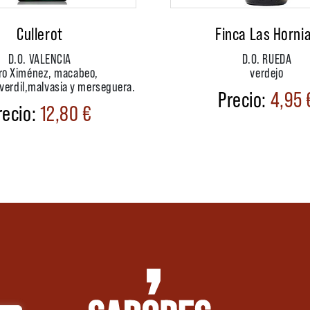
Cullerot
Finca Las Horni
D.O. VALENCIA
D.O. RUEDA
ro Ximénez, macabeo,
verdejo
verdil,malvasia y merseguera.
4,95
12,80
€