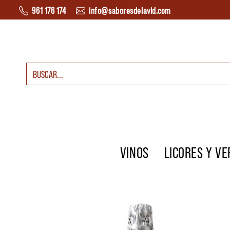
Saltar al contenido
961 176 174
info@saboresdelavid.com
Buscar:
Navegación principal
VINOS
LICORES Y V