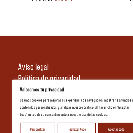
Aviso legal
Política de privacidad
Política de cookies
Valoramos tu privacidad
Condiciones generales de venta
Usamos cookies para mejorar su experiencia de navegación, mostrarle anuncios 
contenidos personalizados y analizar nuestro tráfico. Al hacer clic en “Aceptar
Tienda
todo” usted da su consentimiento a nuestro uso de las cookies.
Catálogo de Hostelería
Personalizar
Rechazar todo
Aceptar todo