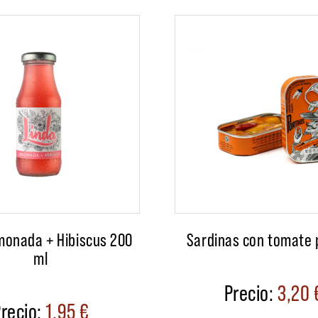
monada + Hibiscus 200
Sardinas con tomate 
ml
3,20
1,95
€