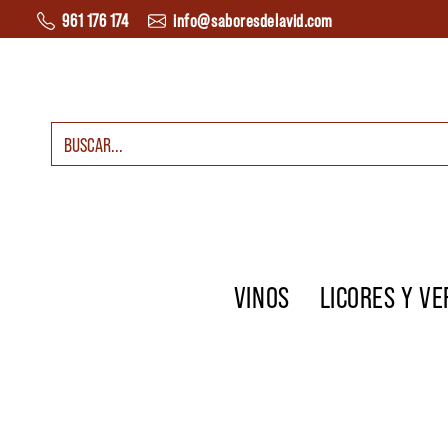
Saltar al contenido
961 176 174
info@saboresdelavid.com
Buscar:
Navegación principal
VINOS
LICORES Y V