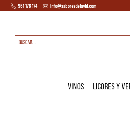
Saltar al contenido
961 176 174
info@saboresdelavid.com
Buscar:
Navegación principal
VINOS
LICORES Y V