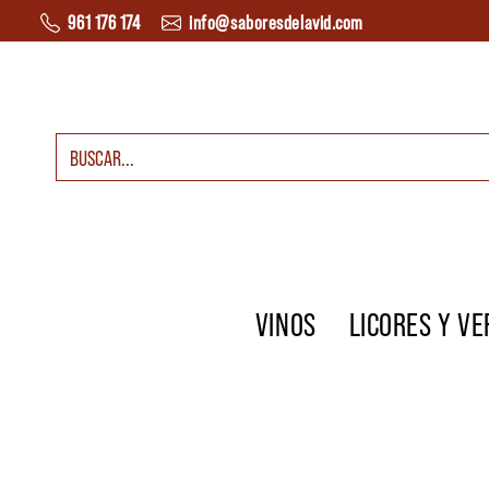
Saltar al contenido
961 176 174
info@saboresdelavid.com
Buscar:
Navegación principal
VINOS
LICORES Y V