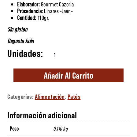
Elaborador:
Gourmet Cazorla
Procedencia:
Linares «Jaén»
Cantidad:
110gr.
Sin gluten
Degusta Jaén
Paté de Morcilla con Piñones cantidad
Añadir Al Carrito
Categorías:
Alimentación
,
Patés
Información adicional
Peso
0,110 kg