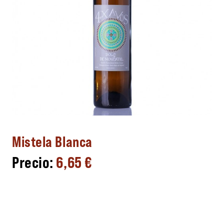
Mistela Blanca
6,65
€
Elaborador;
Origen;
Formato y graduación;