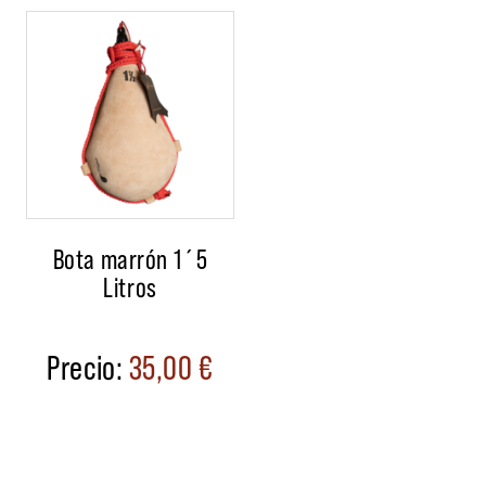
Bota marrón 1´5
Litros
35,00
€