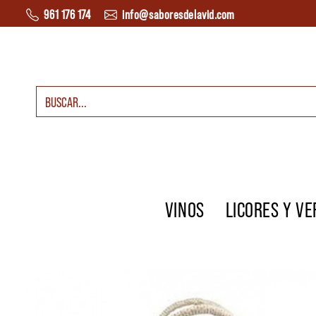
Saltar al contenido
961 176 174
info@saboresdelavid.com
Buscar:
Navegación principal
VINOS
LICORES Y V