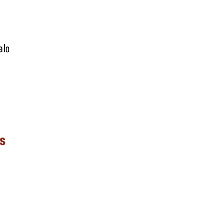
alo
as