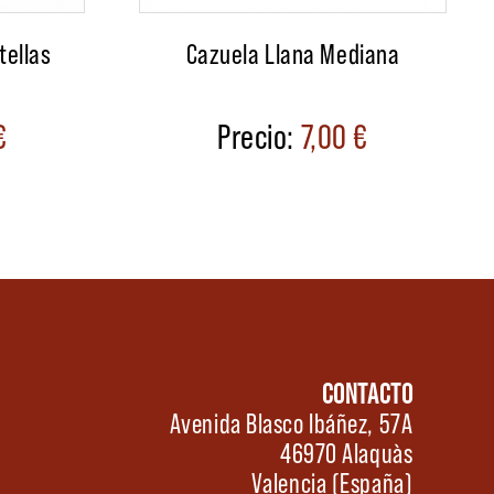
tellas
Cazuela Llana Mediana
€
7,00
€
CONTACTO
Avenida Blasco Ibáñez, 57A
46970 Alaquàs
Valencia (España)