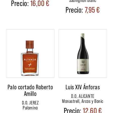
16,00
€
7,95
€
Palo cortado Roberto
Luis XIV Ánforas
Amillo
D.O. ALICANTE
Monastrell, Arcos y Bonic
D.O. JEREZ
Palomino
12,60
€