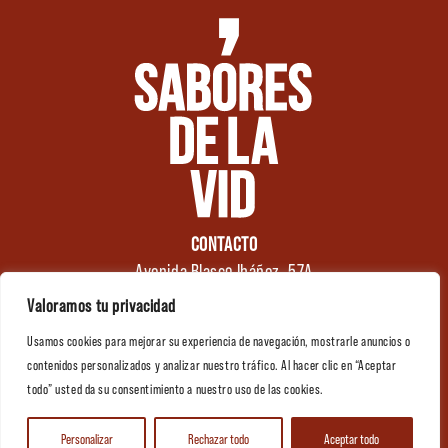
CONTACTO
Avenida Blasco Ibáñez, 57A
46970 Alaquàs
Valoramos tu privacidad
Valencia (España)
Usamos cookies para mejorar su experiencia de navegación, mostrarle anuncios o
Tel.: +34 961 176 174
0
contenidos personalizados y analizar nuestro tráfico. Al hacer clic en “Aceptar
info@saboresdelavid.com
todo” usted da su consentimiento a nuestro uso de las cookies.
Contactar
Personalizar
Rechazar todo
Aceptar todo