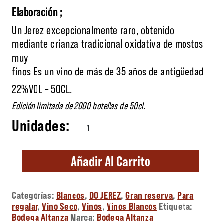
Elaboración ;
Un Jerez excepcionalmente raro, obtenido
mediante crianza tradicional oxidativa de mostos
muy
finos Es un vino de más de 35 años de antigüedad
22%VOL – 50CL.
Edición limitada de 2000 botellas de 50cl.
Palo cortado Roberto Amillo cantidad
Añadir Al Carrito
Categorías:
Blancos
,
DO JEREZ
,
Gran reserva
,
Para
regalar
,
Vino Seco
,
Vinos
,
Vinos Blancos
Etiqueta:
Bodega Altanza
Marca:
Bodega Altanza