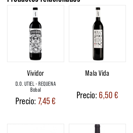
Vividor
Mala Vida
D.O. UTIEL - REQUENA
Bobal
6,50
€
7,45
€