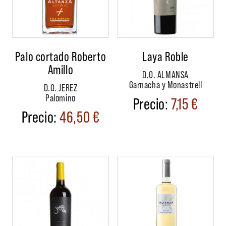
Palo cortado Roberto
Laya Roble
Amillo
D.O. ALMANSA
Garnacha y Monastrell
D.O. JEREZ
Palomino
7,15
€
46,50
€