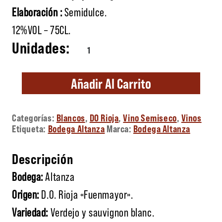
Elaboración :
Semidulce.
12%VOL – 75CL.
La niña de mis ojos cantidad
Añadir Al Carrito
Categorías:
Blancos
,
DO Rioja
,
Vino Semiseco
,
Vinos
Etiqueta:
Bodega Altanza
Marca:
Bodega Altanza
Descripción
Bodega:
Altanza
Origen:
D.O. Rioja «Fuenmayor».
Variedad:
Verdejo y sauvignon blanc.