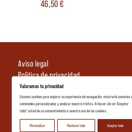
46,50
€
Aviso legal
Política de privacidad
Política de cookies
Valoramos tu privacidad
Condiciones generales de venta
Usamos cookies para mejorar su experiencia de navegación, mostrarle anuncios 
contenidos personalizados y analizar nuestro tráfico. Al hacer clic en “Aceptar
Tienda
todo” usted da su consentimiento a nuestro uso de las cookies.
Catálogo de Hostelería
Personalizar
Rechazar todo
Aceptar todo