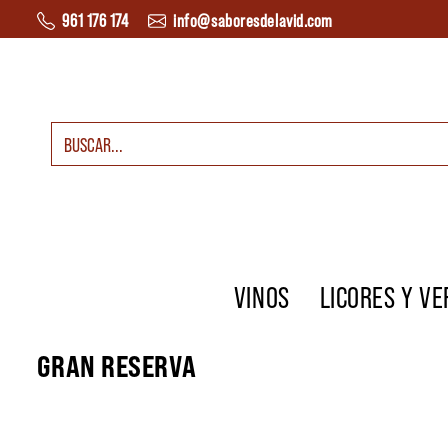
Saltar al contenido
961 176 174
info@saboresdelavid.com
Buscar:
Navegación principal
VINOS
LICORES Y V
GRAN RESERVA