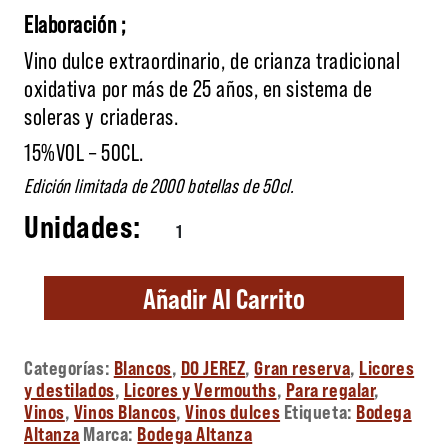
Elaboración ;
Vino dulce extraordinario, de crianza tradicional
oxidativa por más de 25 años, en sistema de
soleras y criaderas.
15%VOL – 50CL.
Edición limitada de 2000 botellas de 50cl.
Pedro Ximénez Roberto Amillo cantidad
Añadir Al Carrito
Categorías:
Blancos
,
DO JEREZ
,
Gran reserva
,
Licores
y destilados
,
Licores y Vermouths
,
Para regalar
,
Vinos
,
Vinos Blancos
,
Vinos dulces
Etiqueta:
Bodega
Altanza
Marca:
Bodega Altanza