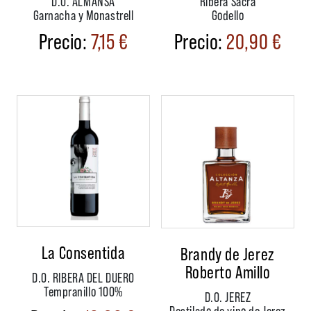
D.O. ALMANSA
Ribera Sacra
Garnacha y Monastrell
Godello
7,15
€
20,90
€
La Consentida
Brandy de Jerez
Roberto Amillo
D.O. RIBERA DEL DUERO
Tempranillo 100%
D.O. JEREZ
Destilado de vino de Jerez