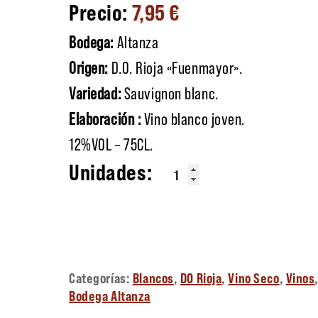
7,95
€
Bodega:
Altanza
Origen:
D.O. Rioja «Fuenmayor».
Variedad:
Sauvignon blanc.
Elaboración :
Vino blanco joven.
12%VOL – 75CL.
Altanza Sauvignon Blanc canti
Categorías:
Blancos
,
DO Rioja
,
Vino Seco
,
Vinos
Bodega Altanza