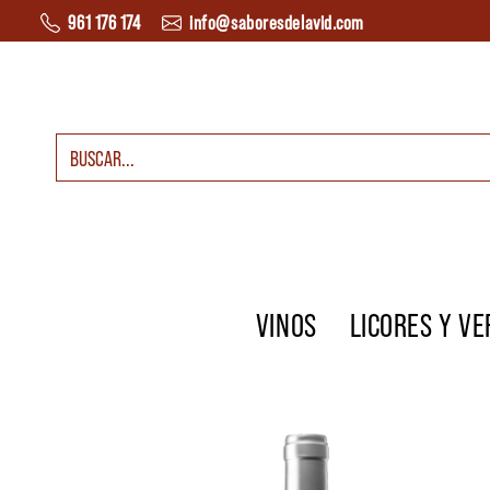
Saltar al contenido
961 176 174
info@saboresdelavid.com
Buscar:
Navegación principal
VINOS
LICORES Y V