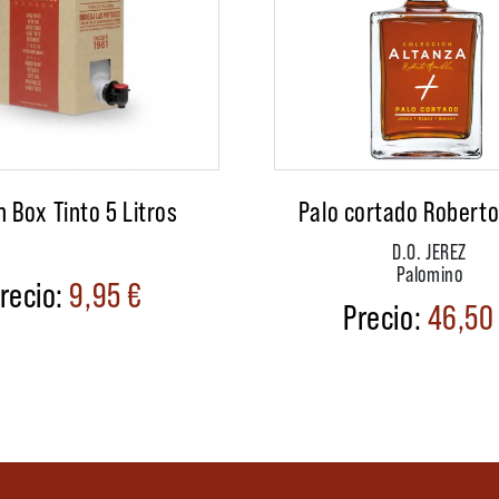
n Box Tinto 5 Litros
Palo cortado Roberto
D.O. JEREZ
Palomino
9,95
€
46,5