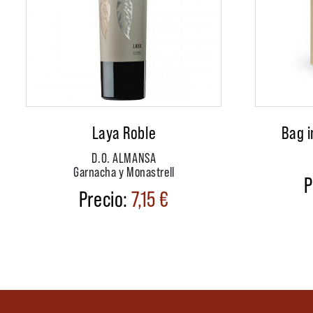
Laya Roble
Bag i
D.O. ALMANSA
Garnacha y Monastrell
7,15
€