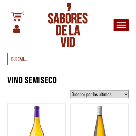
Saltar al contenido
0
Navegación principal
Buscar:
VINO SEMISECO