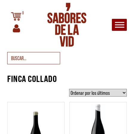
Saltar al contenido
0
Navegación principal
Buscar:
FINCA COLLADO