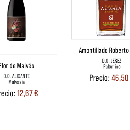
Amontillado Roberto 
D.O. JEREZ
Flor de Malvés
Palomino
46,5
D.O. ALICANTE
Malvasía
12,67
€