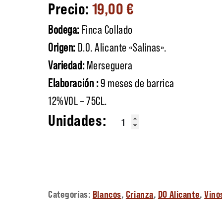
19,00
€
Bodega:
Finca Collado
Origen:
D.O. Alicante «Salinas».
Variedad:
Merseguera
Elaboración :
9 meses de barrica
12%VOL – 75CL.
Messeguera cantidad
Categorías:
Blancos
,
Crianza
,
DO Alicante
,
Vino