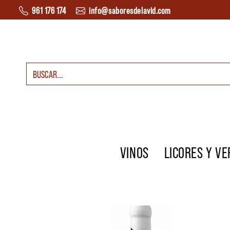
Saltar al contenido
961 176 174
info@saboresdelavid.com
Buscar:
Navegación principal
VINOS
LICORES Y V