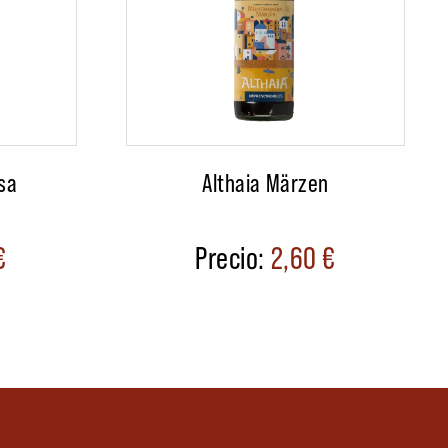
sa
Althaia Märzen
€
2,60
€