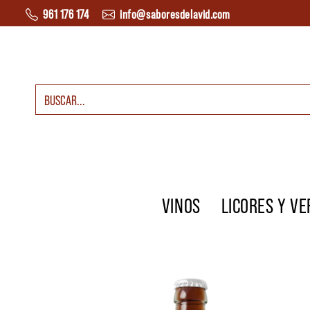
Saltar al contenido
961 176 174
info@saboresdelavid.com
Buscar:
Navegación principal
VINOS
LICORES Y V