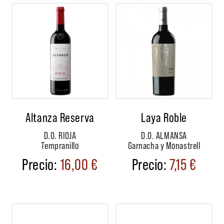
Altanza Reserva
Laya Roble
D.O. RIOJA
D.O. ALMANSA
Tempranillo
Garnacha y Monastrell
16,00
€
7,15
€