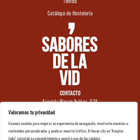
Tienda
Catálogo de Hostelería
CONTACTO
Avenida Blasco Ibáñez, 57A
46970 Alaquàs
Valoramos tu privacidad
Valencia (España)
Usamos cookies para mejorar su experiencia de navegación, mostrarle anuncios o
Tel.: +34 961 176 174
0
contenidos personalizados y analizar nuestro tráfico. Al hacer clic en “Aceptar
info@saboresdelavid.com
todo” usted da su consentimiento a nuestro uso de las cookies.