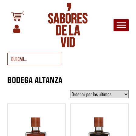
Saltar al contenido
0
Navegación principal
Buscar:
BODEGA ALTANZA