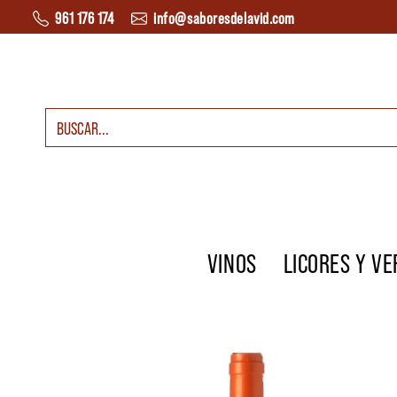
Saltar al contenido
961 176 174
info@saboresdelavid.com
Buscar:
Navegación principal
VINOS
LICORES Y V