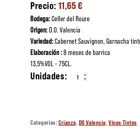
11,65
€
Bodega:
Celler del Roure
Origen:
D.O. Valencia
Variedad:
Cabernet Sauvignon, Garnacha tinto
Elaboración :
8 meses de barrica
13,5%VOL – 75CL.
Les Alcusses cantidad
Categorías:
Crianza
,
DO Valencia
,
Vinos Tintos