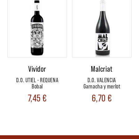
Vividor
Malcriat
D.O. UTIEL - REQUENA
D.O. VALENCIA
Bobal
Garnacha y merlot
7,45
€
6,70
€