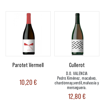
Parotet Vermell
Cullerot
D.O. VALENCIA
Pedro Ximénez, macabeo,
10,20
€
chardonnay,verdil,malvasia y
merseguera.
12,80
€